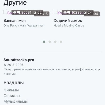
Другие
Time For Two
2:00
VA
👁️‍🗨️
26581
💽
52
👁️‍🗨️
10293
💽
24
📆
2015
📆
2004
Behind The Truth
Ванпанчмен
Ходячий замок
2:09
VA
One Punch Man: Wanpanman
Howl's Moving Castle
Bad Faith
2:02
VA
Feel At Ease
1:45
VA
Soundtracks.pro
Charm
© 2018-2026
0:11
VA
Саундтреки и музыка из фильмов, сериалов, мульфильмов, игр
и аниме
Feud
2:10
Разделы
VA
Фильмы
Resolution
Сериалы
1:39
VA
Мульфильмы