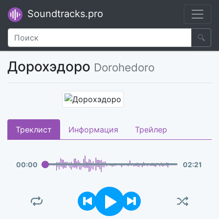
Soundtracks.pro
🔍
Дорохэдоро
Dorohedoro
Треклист
Информация
Трейлер
00
:
00
02
:
21