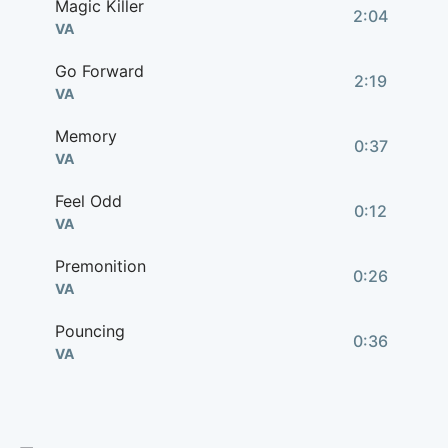
Magic Killer
2:04
VA
Go Forward
2:19
VA
Memory
0:37
VA
Feel Odd
0:12
VA
Premonition
0:26
VA
Pouncing
0:36
VA
Uneasy
2:12
VA