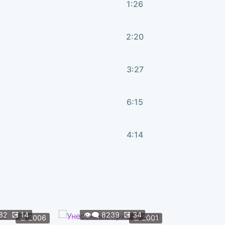
1:26
2:20
3:27
6:15
4:14
7:49
2:18
82
💽
14
👁️‍🗨️
8239
💽
34
📆
2006
📆
2001