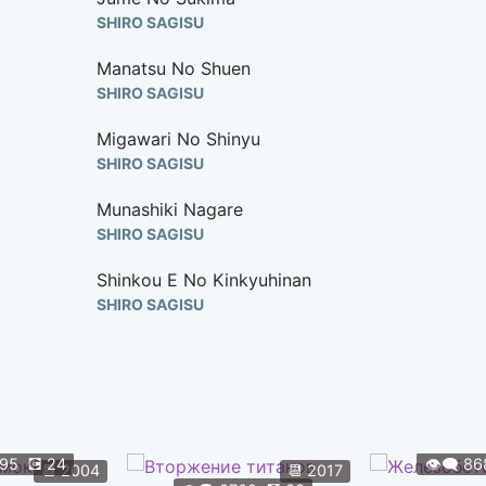
SHIRO SAGISU
Manatsu No Shuen
SHIRO SAGISU
Migawari No Shinyu
SHIRO SAGISU
Munashiki Nagare
SHIRO SAGISU
Shinkou E No Kinkyuhinan
SHIRO SAGISU
Süsser Tod (Director's Edit. Version)
SHIRO SAGISU
Tanin No Kanshou
SHIRO SAGISU
295
💽
24
👁️‍🗨️
86
📆
2004
📆
2017