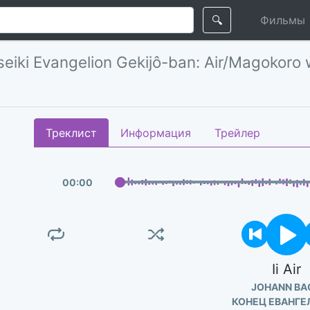
🔍
Фильмы
seiki Evangelion Gekijô-ban: Air/Magokoro w
Треклист
Информация
Трейлер
00
:
00
Ii Air
JOHANN BA
КОНЕЦ ЕВАНГЕ