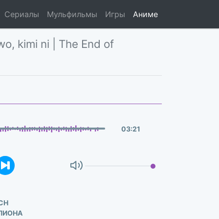
Сериалы
Мульфильмы
Игры
Аниме
o, kimi ni | The End of
03
:
21
CH
ЛИОНА