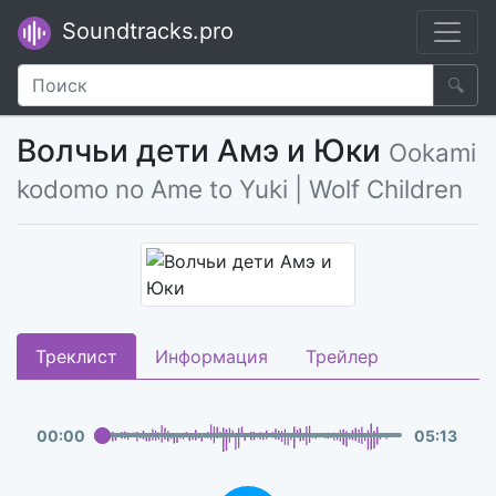
Soundtracks.pro
🔍
Волчьи дети Амэ и Юки
Ookami
kodomo no Ame to Yuki | Wolf Children
Треклист
Информация
Трейлер
00
:
00
05
:
13