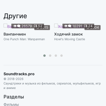
Kitokito - Yonhonashi no Odori
2:08
MASAKATSU TAKAGI
Другие
Meguri
1:51
MASAKATSU TAKAGI
👁️‍🗨️
26579
💽
52
👁️‍🗨️
10291
💽
24
📆
2015
📆
2004
Nene
Ванпанчмен
Ходячий замок
2:37
MASAKATSU TAKAGI
One Punch Man: Wanpanman
Howl's Moving Castle
Niji no Tategami
3:56
MASAKATSU TAKAGI
Oyosute･Aina
3:02
MASAKATSU TAKAGI
Soundtracks.pro
Shounen to Yama
© 2018-2026
3:24
MASAKATSU TAKAGI
Саундтреки и музыка из фильмов, сериалов, мульфильмов, игр
и аниме
Soratsutsumi
4:26
Разделы
MASAKATSU TAKAGI
Фильмы