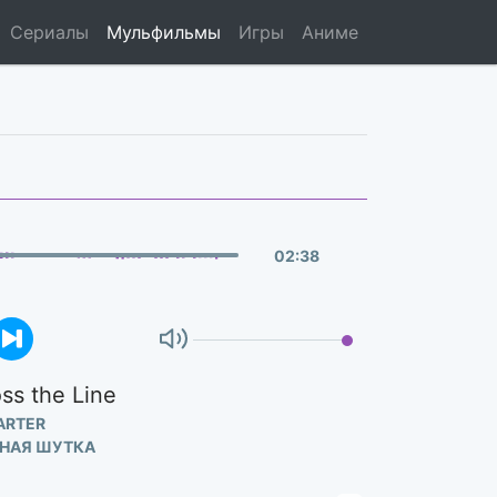
Сериалы
Мульфильмы
Игры
Аниме
02
:
38
ss the Line
ARTER
ННАЯ ШУТКА