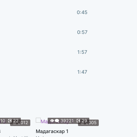
0:45
0:57
1:57
1:47
0:48
3:30
910
💽
22
👁️‍🗨️
39221
💽
29
📆
2012
📆
2005
👁️‍🗨️
38
3
Мадагаскар 1
0:40