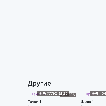
Другие
👁️‍🗨️
77792
💽
20
👁️‍🗨️
46
📆
2006
Тачки 1
Шрек 1