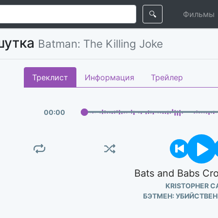
🔍
Фильмы
шутка
Batman: The Killing Joke
Треклист
Информация
Трейлер
00
:
00
Bats and Babs Cro
KRISTOPHER C
БЭТМЕН: УБИЙСТВЕ