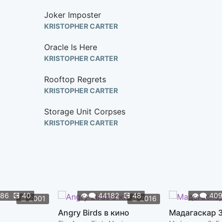
Joker Imposter
KRISTOPHER CARTER
Oracle Is Here
KRISTOPHER CARTER
Rooftop Regrets
KRISTOPHER CARTER
Storage Unit Corpses
KRISTOPHER CARTER
Uncle Not Pleased
KRISTOPHER CARTER
All It Takes Is One Bad Day
LOLITA RITMANIS
486
💽
40
👁️‍🗨️
44182
💽
48
👁️‍🗨️
40
📆
2001
📆
2016
Batman Arrives At the Carnival
Angry Birds в кино
Мадагаскар 
LOLITA RITMANIS