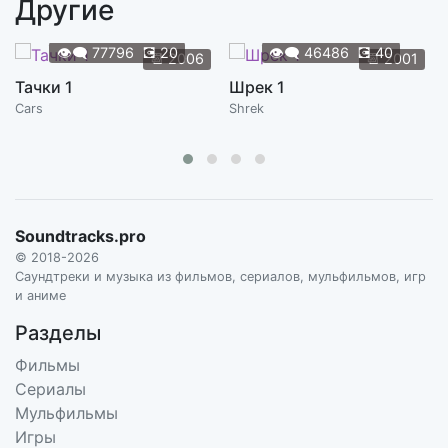
Другие
Slaying the Beast
1:21
DANNY ELFMAN, DEBORAH LURIE
👁️‍🗨️
77796
💽
20
👁️‍🗨️
46486
💽
40
📆
2006
📆
2001
The Aftermath
Тачки 1
Шрек 1
1:41
DANNY ELFMAN, DEBORAH LURIE
Cars
Shrek
The Machines
0:59
DANNY ELFMAN, DEBORAH LURIE
The Purpose
5:20
DANNY ELFMAN, DEBORAH LURIE
Soundtracks.pro
© 2018-2026
The Seamstress
Саундтреки и музыка из фильмов, сериалов, мульфильмов, игр
2:06
DANNY ELFMAN, DEBORAH LURIE
и аниме
Разделы
Twins
1:37
DANNY ELFMAN, DEBORAH LURIE
Фильмы
Сериалы
Winged Beast
Мульфильмы
4:29
DANNY ELFMAN, DEBORAH LURIE
Игры