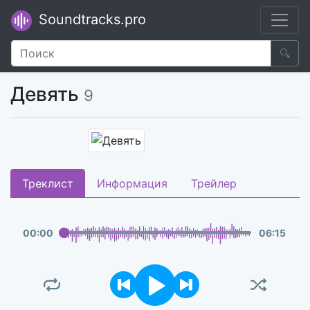
Soundtracks.pro
🔍
Девять
9
Треклист
Информация
Трейлер
00
:
00
06
:
15