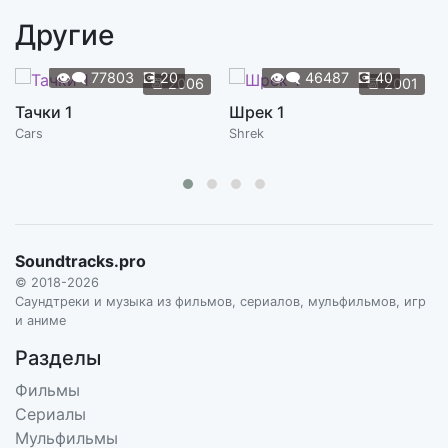
Другие
👁️‍🗨️
77803
💽
20
👁️‍🗨️
46487
💽
40
📆
2006
📆
2001
Тачки 1
Шрек 1
Cars
Shrek
Soundtracks.pro
© 2018-2026
Саундтреки и музыка из фильмов, сериалов, мульфильмов, игр
и аниме
Разделы
Фильмы
Сериалы
Мульфильмы