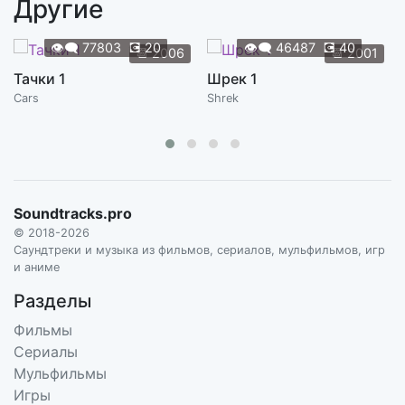
Другие
What Beast Am I
1:58
THOMAS HAINES
👁️‍🗨️
77803
💽
20
👁️‍🗨️
46487
💽
40
📆
2006
📆
2001
I Need You to Show Me a Sign
Тачки 1
Шрек 1
2:14
THOMAS HAINES
Cars
Shrek
Vala's Lair
2:00
THOMAS HAINES
The Medicine is Working
1:23
THOMAS HAINES
Soundtracks.pro
© 2018-2026
The Wildermen
Саундтреки и музыка из фильмов, сериалов, мульфильмов, игр
1:22
THOMAS HAINES
и аниме
Разделы
Orb Spider
0:51
THOMAS HAINES
Фильмы
Сериалы
The Cold Coast
Мульфильмы
0:40
THOMAS HAINES
Игры