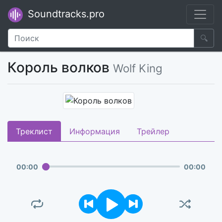
Soundtracks.pro
🔍
Король волков
Wolf King
Треклист
Информация
Трейлер
00
:
00
00
:
00