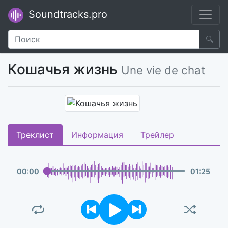
Soundtracks.pro
🔍
Кошачья жизнь
Une vie de chat
Треклист
Информация
Трейлер
00
:
00
01
:
25