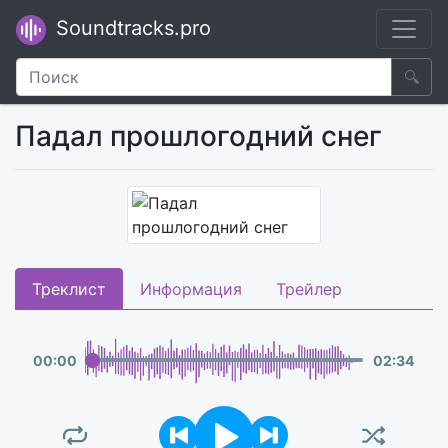
Soundtracks.pro
🔍
Падал прошлогодний снег
Треклист
Информация
Трейлер
00
:
00
02
:
34