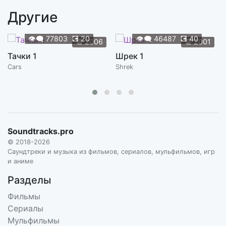
Другие
👁️‍🗨️
77803
💽
20
👁️‍🗨️
46487
💽
40
📆
2006
📆
2001
Тачки 1
Шрек 1
Cars
Shrek
Soundtracks.pro
© 2018-2026
Саундтреки и музыка из фильмов, сериалов, мульфильмов, игр
и аниме
Разделы
Фильмы
Сериалы
Мульфильмы