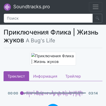
Soundtracks.pro
🔍
Приключения Флика | Жизнь
жуков
A Bug's Life
Треклист
Информация
Трейлер
00
:
00
03
:
14