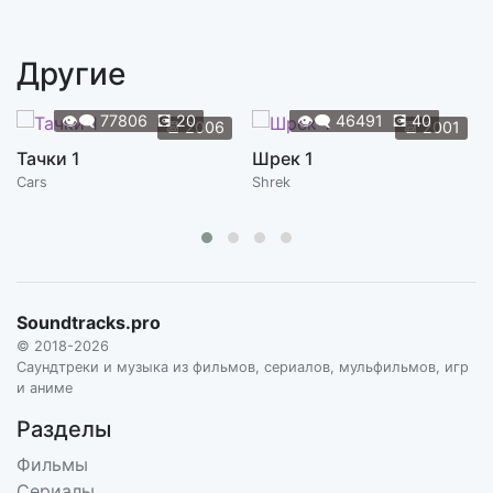
Loser
2:44
RANDY NEWMAN
Другие
Dot's Rescue
4:00
RANDY NEWMAN
👁️‍🗨️
77806
💽
20
👁️‍🗨️
46491
💽
40
📆
2006
📆
2001
Atta
Тачки 1
Шрек 1
1:09
RANDY NEWMAN
Cars
Shrek
Don't Come Back
1:08
RANDY NEWMAN
Grasshoppers' Return
3:02
RANDY NEWMAN
Soundtracks.pro
© 2018-2026
The Bird Flies
Саундтреки и музыка из фильмов, сериалов, мульфильмов, игр
2:39
RANDY NEWMAN
и аниме
Разделы
Ants Fight Back
2:14
RANDY NEWMAN
Фильмы
Сериалы