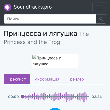
Soundtracks.pro
🔍
Принцесса и лягушка
The
Princess and the Frog
Треклист
Информация
Трейлер
00
:
00
02
:
24