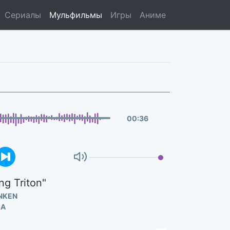
Сериалы
Мульфильмы
Игры
Аниме
00
:
36
ng Triton"
NKEN
КА