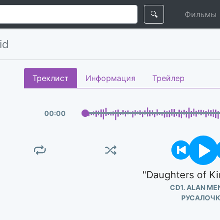
🔍
Фильмы
id
Треклист
Информация
Трейлер
00
:
00
"Daughters of Ki
CD1. ALAN ME
РУСАЛОЧ