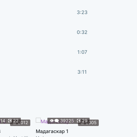
3:23
0:32
1:07
3:11
2:12
1:47
914
💽
22
👁️‍🗨️
39225
💽
29
📆
2012
📆
2005
👁️‍🗨️
38
3
Мадагаскар 1
1:20