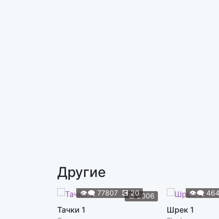
Другие
👁️‍🗨️
77807
💽
20
👁️‍🗨️
46
📆
2006
Тачки 1
Шрек 1