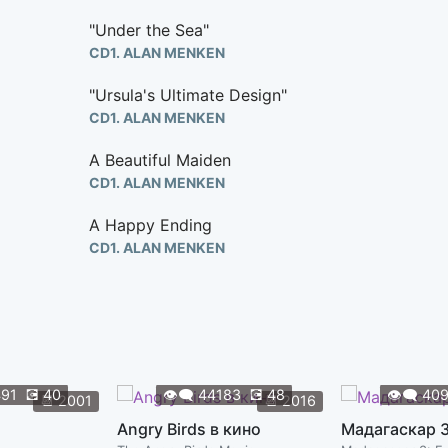
"Under the Sea"
CD1. ALAN MENKEN
"Ursula's Ultimate Design"
CD1. ALAN MENKEN
A Beautiful Maiden
CD1. ALAN MENKEN
A Happy Ending
CD1. ALAN MENKEN
Above the Surface | the Jig
CD1. ALAN MENKEN
Ariel's Restriction
CD1. ALAN MENKEN
491
💽
40
👁️‍🗨️
44183
💽
48
👁️‍🗨️
40
📆
2001
📆
2016
Bedtime
Angry Birds в кино
Мадагаскар 
CD1. ALAN MENKEN