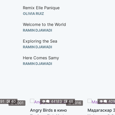
Remix Elle Panique
OLIVIA RUIZ
Welcome to the World
RAMIN DJAWADI
Exploring the Sea
RAMIN DJAWADI
Here Comes Samy
RAMIN DJAWADI
Shelly's Lost
RAMIN DJAWADI
The Coral Reef
RAMIN DJAWADI
491
💽
40
👁️‍🗨️
44183
💽
48
👁️‍🗨️
40
📆
2001
📆
2016
Where is My Girl
Angry Birds в кино
Мадагаскар 
RAMIN DJAWADI