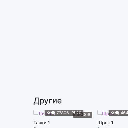
Другие
👁️‍🗨️
77806
💽
20
👁️‍🗨️
46
📆
2006
Тачки 1
Шрек 1