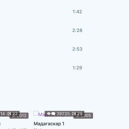
1:42
2:28
2:53
1:29
1:28
1:18
914
💽
22
👁️‍🗨️
39225
💽
29
📆
2012
📆
2005
👁️‍🗨️
38
3
Мадагаскар 1
2:13