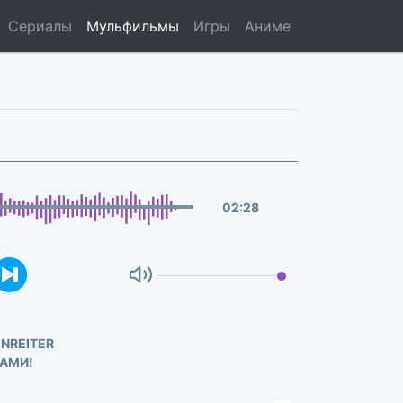
Сериалы
Мульфильмы
Игры
Аниме
02
:
28
NREITER
АМИ!