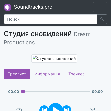
Soundtracks.pro
🔍
Студия сновидений
Dream
Productions
Треклист
Информация
Трейлер
00
:
00
00
:
00