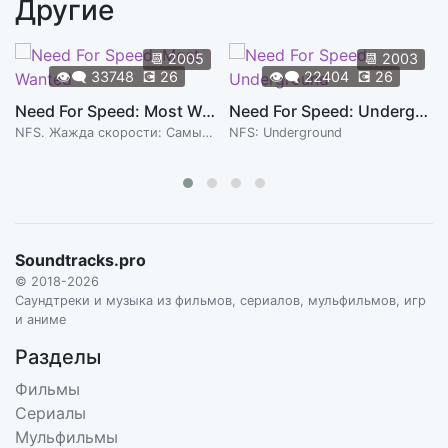
Другие
Blackwater
2:13
INON ZUR
📆
2005
📆
2003
👁️‍🗨️
33748
💽
26
👁️‍🗨️
22404
💽
26
Pest Control
1:12
INON ZUR
Need For Speed: Most Wanted
Need For Speed: Underground
NFS. Жажда скорости: Самый разыскиваемый
NFS: Underground
Facing Myths
1:49
INON ZUR
Wandering Appalachia - Part II
10:18
INON ZUR
Soundtracks.pro
Gather Around the C.a.M.P. Fire
4:20
© 2018-2026
INON ZUR
Саундтреки и музыка из фильмов, сериалов, мульфильмов, игр
и аниме
The Grafton Damned
4:35
Разделы
INON ZUR
Фильмы
Out There in Appalachia
Сериалы
4:04
INON ZUR
Мульфильмы