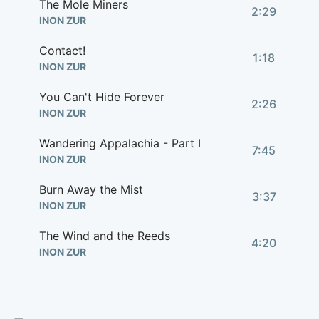
The Mole Miners
2:29
INON ZUR
Contact!
1:18
INON ZUR
You Can't Hide Forever
2:26
INON ZUR
Wandering Appalachia - Part I
7:45
INON ZUR
Burn Away the Mist
3:37
INON ZUR
The Wind and the Reeds
4:20
INON ZUR
The Savage Divide
4:11
INON ZUR