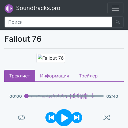
Soundtracks.pro
🔍
Fallout 76
Треклист
Информация
Трейлер
00
:
00
02
:
40