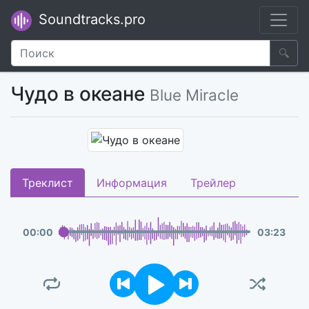
Soundtracks.pro
🔍
Чудо в океане
Blue Miracle
Треклист
Информация
Трейлер
00
:
00
03
:
23