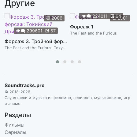
Другие
👁️‍🗨️
224011
💽
64
📆
2006
📆
2001
Форсаж 1
👁️‍🗨️
299601
💽
57
The Fast and the Furious
Форсаж 3. Тройной форсаж: Токийский Дрифт
The Fast and the Furious: Tokyo Drift
Soundtracks.pro
© 2018-2026
Саундтреки и музыка из фильмов, сериалов, мульфильмов, игр
и аниме
Разделы
Фильмы
Сериалы