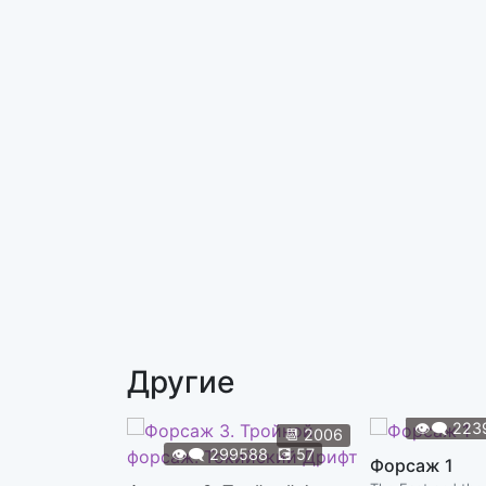
Другие
👁️‍🗨️
223
📆
2006
👁️‍🗨️
299588
💽
57
Форсаж 1