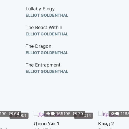
Lullaby Elegy
ELLIOT GOLDENTHAL
The Beast Within
ELLIOT GOLDENTHAL
The Dragon
ELLIOT GOLDENTHAL
The Entrapment
ELLIOT GOLDENTHAL
The First Attack
ELLIOT GOLDENTHAL
Visit to The Wreckage
ELLIOT GOLDENTHAL
999
💽
64
👁️‍🗨️
165105
💽
70
👁️‍🗨️
116
📆
2001
📆
2014
Wreckage and Rape
Джон Уик 1
Крид 2
ELLIOT GOLDENTHAL