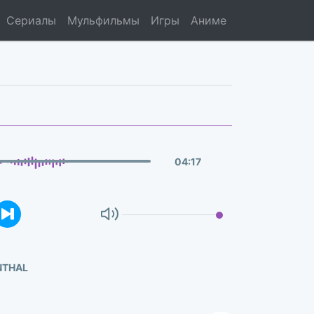
Сериалы
Мульфильмы
Игры
Аниме
04
:
17
NTHAL