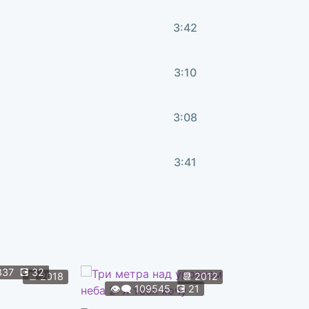
3:42
3:10
3:08
3:41
4:21
2:07
837
💽
32
👁️‍🗨️
108
📆
2018
📆
2012
👁️‍🗨️
109545
💽
21
Форсаж 9
2:42