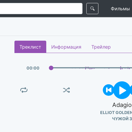
🔍
Фильмы
Треклист
Информация
Трейлер
00
:
00
Adagio
ELLIOT GOLDE
ЧУЖОЙ 3