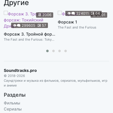
Другие
X-Men Arrive
0:59
TYLER BATES
👁️‍🗨️
224011
💽
64
📆
2006
📆
2001
Fighting Dirty
Форсаж 1
2:03
👁️‍🗨️
299605
💽
57
TYLER BATES
The Fast and the Furious
Форсаж 3. Тройной форсаж: Токийский Дрифт
Hello Super Powers
0:58
The Fast and the Furious: Tokyo Drift
TYLER BATES
Escape
2:14
TYLER BATES
Vanessa
Soundtracks.pro
1:55
TYLER BATES
© 2018-2026
Саундтреки и музыка из фильмов, сериалов, мульфильмов, игр
Weasel Interrogation
и аниме
1:12
TYLER BATES
Разделы
Holy S*** Balls
Фильмы
1:32
TYLER BATES
Сериалы