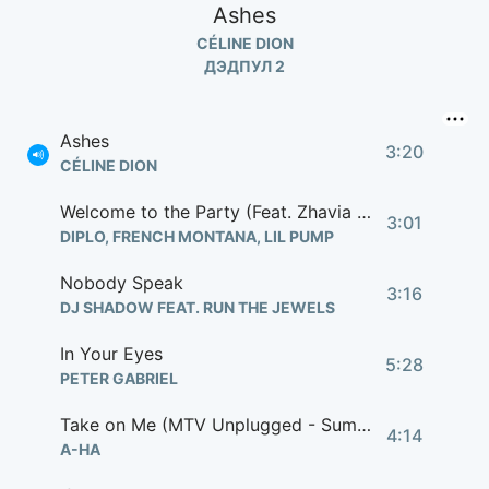
Ashes
CÉLINE DION
ДЭДПУЛ 2
Ashes
3:20
CÉLINE DION
Welcome to the Party (Feat. Zhavia Ward)
3:01
DIPLO, FRENCH MONTANA, LIL PUMP
Nobody Speak
3:16
DJ SHADOW FEAT. RUN THE JEWELS
In Your Eyes
5:28
PETER GABRIEL
Take on Me (MTV Unplugged - Summer Solstice)
4:14
A-HA