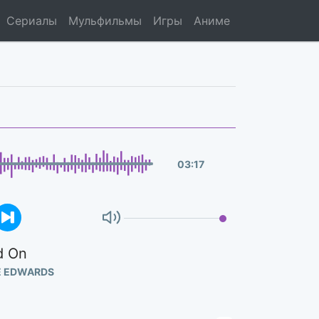
Сериалы
Мульфильмы
Игры
Аниме
03
:
17
d On
E EDWARDS