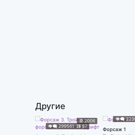
Другие
👁️‍🗨️
223
📆
2006
👁️‍🗨️
299561
💽
57
Форсаж 1