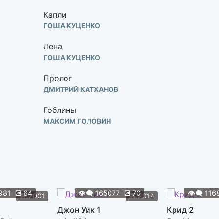
Капли
ГОША КУЦЕНКО
Лена
ГОША КУЦЕНКО
Пролог
ДМИТРИЙ КАТХАНОВ
Гоблины
МАКСИМ ГОЛОВИН
Закат
МАКСИМ ГОЛОВИН
981
💽
64
👁️‍🗨️
165077
💽
70
👁️‍🗨️
116
📆
2001
📆
2014
Джон Уик 1
Крид 2