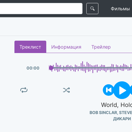
🔍
Фильмы
Треклист
Информация
Трейлер
00
:
00
World, Hol
BOB SINCLAR, STEV
ДИКАРИ