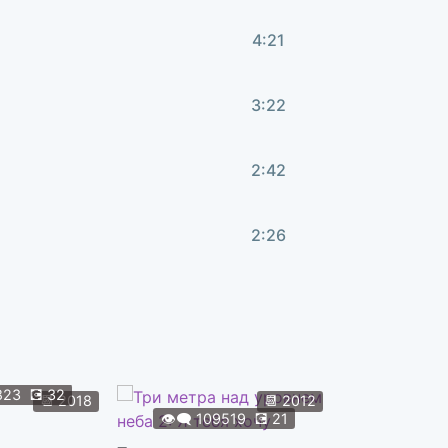
4:21
3:22
2:42
2:26
0:53
823
💽
32
👁️‍🗨️
108
📆
2018
📆
2012
👁️‍🗨️
109519
💽
21
Форсаж 9