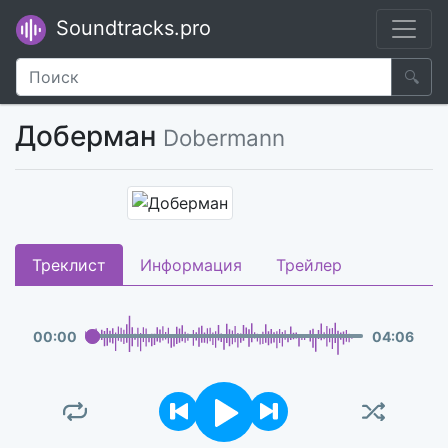
Soundtracks.pro
🔍
Доберман
Dobermann
Треклист
Информация
Трейлер
00
:
00
04
:
06