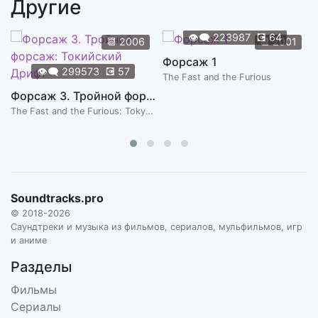
Другие
Musik Box
4:56
SCHYZOMANIAC
👁️‍🗨️
223987
💽
64
📆
2006
📆
2001
Le Bapteme
Форсаж 1
1:24
👁️‍🗨️
299573
💽
57
SCHYZOMANIAC
The Fast and the Furious
Форсаж 3. Тройной форсаж: Токийский Дрифт
The Crusade (Alternative Motard)
1:32
The Fast and the Furious: Tokyo Drift
SCHYZOMANIAC
Born To Be Dead
1:36
SCHYZOMANIAC
Higher
Soundtracks.pro
5:03
SCHYZOMANIAC
© 2018-2026
Саундтреки и музыка из фильмов, сериалов, мульфильмов, игр
Voodoo People
и аниме
6:29
SCHYZOMANIAC
Разделы
Bienvenue Dans Le Kaos
Фильмы
8:39
SCHYZOMANIAC
Сериалы