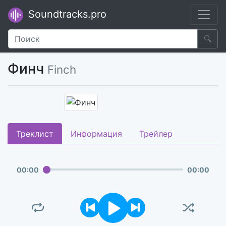
Soundtracks.pro
🔍
Финч
Finch
Треклист
Информация
Трейлер
00
:
00
00
:
00