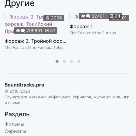
Другие
Learning to Drive
0:45
GUSTAVO SANTAOLALLA
👁️‍🗨️
224011
💽
64
📆
2006
📆
2001
Hospital, Pt. 1
Форсаж 1
3:23
👁️‍🗨️
299601
💽
57
GUSTAVO SANTAOLALLA
The Fast and the Furious
Форсаж 3. Тройной форсаж: Токийский Дрифт
Hospital, Pt. 2
3:32
The Fast and the Furious: Tokyo Drift
GUSTAVO SANTAOLALLA
Tunnel
5:56
GUSTAVO SANTAOLALLA
GY Story
Soundtracks.pro
4:52
GUSTAVO SANTAOLALLA
© 2018-2026
Саундтреки и музыка из фильмов, сериалов, мульфильмов, игр
Butterfly
и аниме
2:14
GUSTAVO SANTAOLALLA
Разделы
Ball Throw
Фильмы
1:32
GUSTAVO SANTAOLALLA
Сериалы