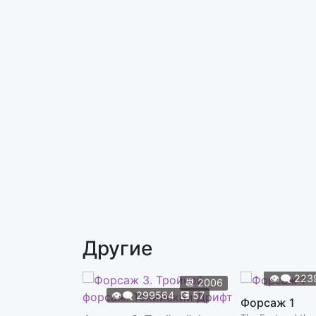
Другие
👁️‍🗨️
223
📆
2006
👁️‍🗨️
299564
💽
57
Форсаж 1