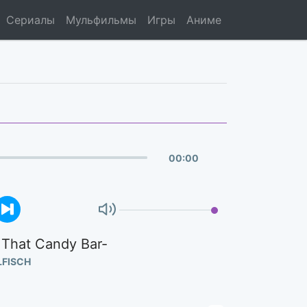
Сериалы
Мульфильмы
Игры
Аниме
00
:
00
g That Candy Bar-
LFISCH