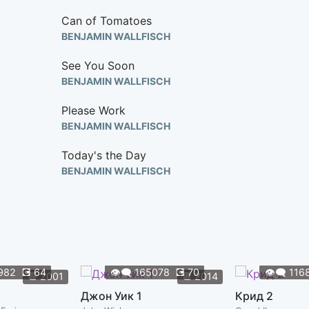
Can of Tomatoes
BENJAMIN WALLFISCH
See You Soon
BENJAMIN WALLFISCH
Please Work
BENJAMIN WALLFISCH
Today's the Day
BENJAMIN WALLFISCH
Phasing
BENJAMIN WALLFISCH
Escape from the Lab
BENJAMIN WALLFISCH
982
💽
64
👁️‍🗨️
165078
💽
70
👁️‍🗨️
116
📆
2001
📆
2014
Zod
Джон Уик 1
Крид 2
BENJAMIN WALLFISCH