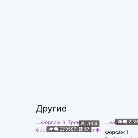
Другие
👁️‍🗨️
223
📆
2006
👁️‍🗨️
299587
💽
57
Форсаж 1