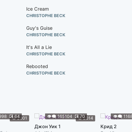
Ice Cream
CHRISTOPHE BECK
Guy's Guise
CHRISTOPHE BECK
It's All a Lie
CHRISTOPHE BECK
Rebooted
CHRISTOPHE BECK
I Remember Everything
CHRISTOPHE BECK
On Strike
CHRISTOPHE BECK
998
💽
64
👁️‍🗨️
165104
💽
70
👁️‍🗨️
116
📆
2001
📆
2014
This Ends Now
Джон Уик 1
Крид 2
CHRISTOPHE BECK