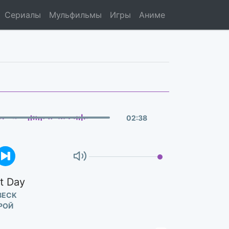
Сериалы
Мульфильмы
Игры
Аниме
02
:
38
t Day
BECK
РОЙ