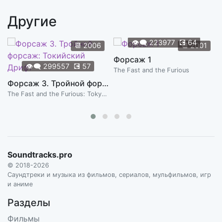
THE BLACK KEYS
Другие
Let The Good Times Roll
3:44
THE CARS
👁️‍🗨️
223977
💽
64
📆
2006
📆
2001
Dancing With Myself
Форсаж 1
3:30
👁️‍🗨️
299557
💽
57
THE DONNAS
The Fast and the Furious
Форсаж 3. Тройной форсаж: Токийский Дрифт
The Yeah Yeah Yeah Song
4:51
The Fast and the Furious: Tokyo Drift
THE FLAMING LIPS
Peter And Zooey
2:17
THEODORE SHAPIRO
Campus
Soundtracks.pro
2:57
VAMPIRE WEEKEND
© 2018-2026
Саундтреки и музыка из фильмов, сериалов, мульфильмов, игр
Oxford Comma
и аниме
3:16
VAMPIRE WEEKEND
Разделы
Wheels
Фильмы
3:18