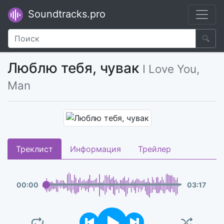
Soundtracks.pro
🔍
Люблю тебя, чувак
I Love You,
Man
Треклист
Информация
Трейлер
00
:
00
03
:
17