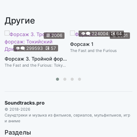
Finale and End Credits
6:19
JOHN POWELL
Другие
Finding Phoenix
4:19
JOHN POWELL
👁️‍🗨️
224004
💽
64
📆
2006
📆
2001
Jailbreak
Форсаж 1
3:26
👁️‍🗨️
299593
💽
57
JOHN POWELL
The Fast and the Furious
Форсаж 3. Тройной форсаж: Токийский Дрифт
Jean and Logan
4:32
The Fast and the Furious: Tokyo Drift
JOHN POWELL
Logan and Storm
1:54
JOHN POWELL
Magneto's Camp
Soundtracks.pro
3:25
JOHN POWELL
© 2018-2026
Саундтреки и музыка из фильмов, сериалов, мульфильмов, игр
Meet Leeche and Lake
и аниме
4:56
JOHN POWELL
Разделы