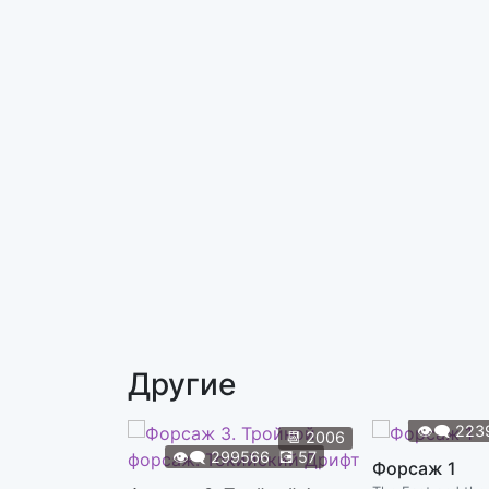
Другие
👁️‍🗨️
223
📆
2006
👁️‍🗨️
299566
💽
57
Форсаж 1