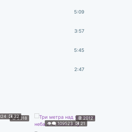
5:09
3:57
5:45
2:47
824
💽
32
👁️‍🗨️
108
📆
2018
📆
2012
👁️‍🗨️
109523
💽
21
Форсаж 9