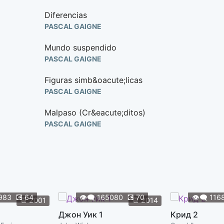
Diferencias
PASCAL GAIGNE
Mundo suspendido
PASCAL GAIGNE
Figuras simb&oacute;licas
PASCAL GAIGNE
Malpaso (Cr&eacute;ditos)
PASCAL GAIGNE
983
💽
64
👁️‍🗨️
165080
💽
70
👁️‍🗨️
116
📆
2001
📆
2014
Джон Уик 1
Крид 2