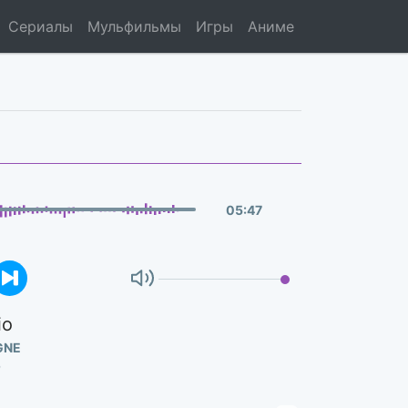
Сериалы
Мульфильмы
Игры
Аниме
05
:
47
io
GNE
O