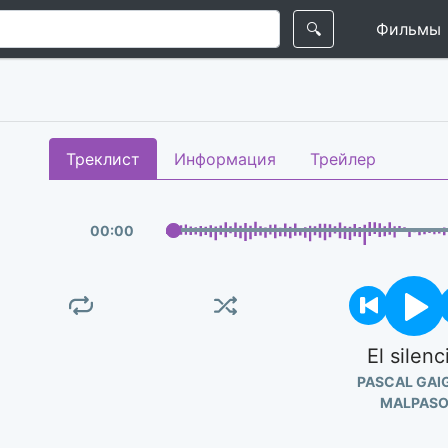
🔍
Фильмы
Треклист
Информация
Трейлер
00
:
00
El silenc
PASCAL GAI
MALPAS