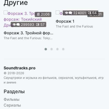
Другие
To Mac's Shack
2:56
JOHN CARPENTER (IN ASSOCIATION WITH ALAN HOWARTH)
👁️‍🗨️
224001
💽
64
📆
2006
📆
2001
Форсаж 1
👁️‍🗨️
299593
💽
57
The Fast and the Furious
Форсаж 3. Тройной форсаж: Токийский Дрифт
The Fast and the Furious: Tokyo Drift
Soundtracks.pro
© 2018-2026
Саундтреки и музыка из фильмов, сериалов, мульфильмов, игр
и аниме
Разделы
Фильмы
Сериалы