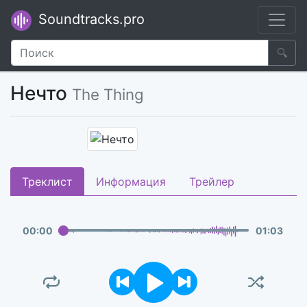
Soundtracks.pro
🔍
Нечто
The Thing
Треклист
Информация
Трейлер
00
:
00
01
:
03