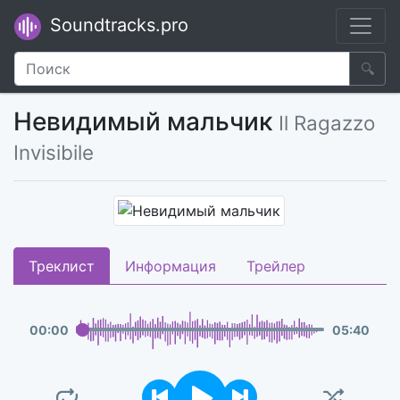
Soundtracks.pro
🔍
Невидимый мальчик
Il Ragazzo
Invisibile
Треклист
Информация
Трейлер
00
:
00
05
:
40