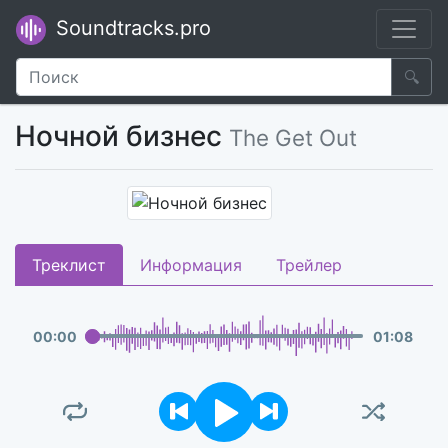
Soundtracks.pro
🔍
Ночной бизнес
The Get Out
Треклист
Информация
Трейлер
00
:
00
01
:
08