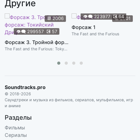
Другие
Tangled Web
4:51
BRYAN SENTI
👁️‍🗨️
223977
💽
64
📆
2006
📆
2001
The Bear
Форсаж 1
1:09
👁️‍🗨️
299557
💽
57
BRYAN SENTI
The Fast and the Furious
Форсаж 3. Тройной форсаж: Токийский Дрифт
The Fast and the Furious: Tokyo Drift
Soundtracks.pro
© 2018-2026
Саундтреки и музыка из фильмов, сериалов, мульфильмов, игр
и аниме
Разделы
Фильмы
Сериалы