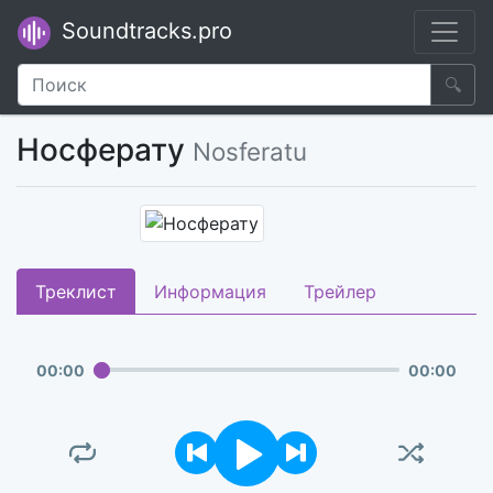
Soundtracks.pro
🔍
Носферату
Nosferatu
Треклист
Информация
Трейлер
00
:
00
00
:
00