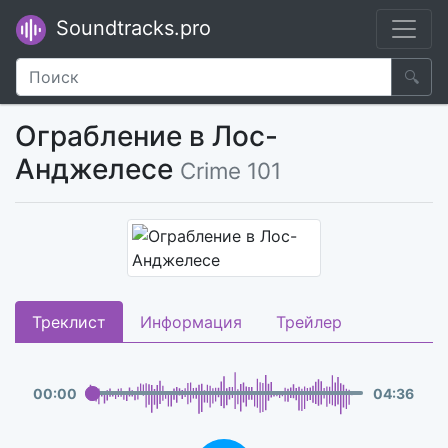
Soundtracks.pro
🔍
Ограбление в Лос-
Анджелесе
Crime 101
Треклист
Информация
Трейлер
00
:
00
04
:
36