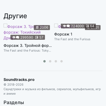
All You Are Is Bait
1:05
BLANCK MASS
Другие
Vámonos
1:37
BLANCK MASS
👁️‍🗨️
224000
💽
64
📆
2006
📆
2001
The Proposition
Форсаж 1
2:33
👁️‍🗨️
299590
💽
57
BLANCK MASS
The Fast and the Furious
Форсаж 3. Тройной форсаж: Токийский Дрифт
Wait For Me
2:36
The Fast and the Furious: Tokyo Drift
BLANCK MASS
Lou Calls It In
4:04
BLANCK MASS
Ride Or Die
Soundtracks.pro
3:16
BLANCK MASS
© 2018-2026
Саундтреки и музыка из фильмов, сериалов, мульфильмов, игр
и аниме
Разделы