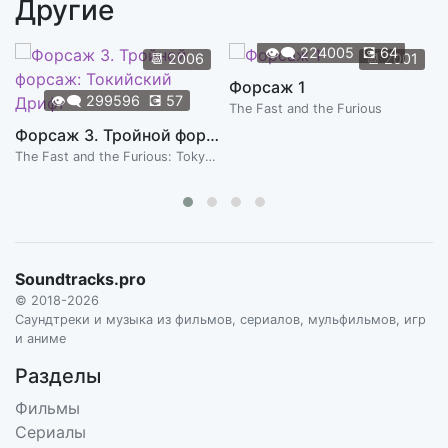
Другие
👁️‍🗨️
224005
💽
64
📆
2006
📆
2001
Форсаж 1
👁️‍🗨️
299596
💽
57
The Fast and the Furious
Форсаж 3. Тройной форсаж: Токийский Дрифт
The Fast and the Furious: Tokyo Drift
Soundtracks.pro
© 2018-2026
Саундтреки и музыка из фильмов, сериалов, мульфильмов, игр
и аниме
Разделы
Фильмы
Сериалы