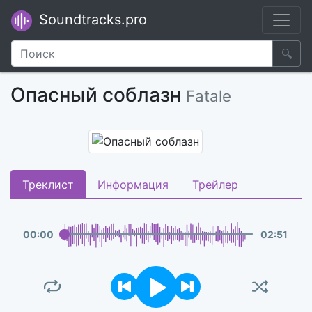
Soundtracks.pro
🔍
Опасный соблазн
Fatale
Треклист
Информация
Трейлер
00
:
00
02
:
51