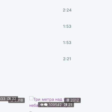
2:24
1:53
1:53
2:21
2:46
2:19
833
💽
32
👁️‍🗨️
108
📆
2018
📆
2012
👁️‍🗨️
109542
💽
21
Форсаж 9
2:06