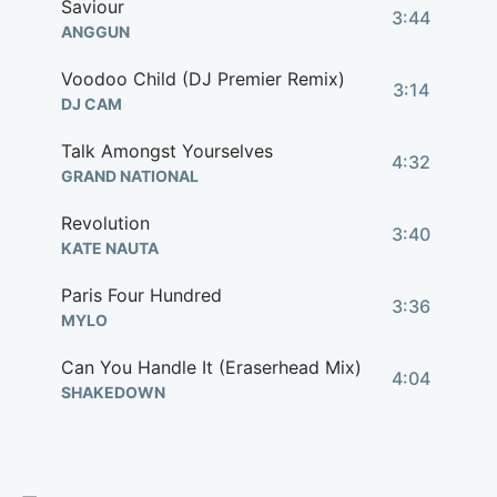
Saviour
3:44
ANGGUN
Voodoo Child (DJ Premier Remix)
3:14
DJ CAM
Talk Amongst Yourselves
4:32
GRAND NATIONAL
Revolution
3:40
KATE NAUTA
Paris Four Hundred
3:36
MYLO
Can You Handle It (Eraserhead Mix)
4:04
SHAKEDOWN
Painful (Morphium Mix)
4:00
SIN - 00MPH REMIX