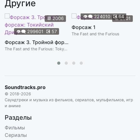
Другие
Chase
3:53
THE CINEMATICS
👁️‍🗨️
224010
💽
64
📆
2006
📆
2001
Body
Форсаж 1
4:46
👁️‍🗨️
299601
💽
57
THE SERVANT
The Fast and the Furious
Форсаж 3. Тройной форсаж: Токийский Дрифт
Cells
4:51
The Fast and the Furious: Tokyo Drift
THE SERVANT
Life Support
0:25
THE STRAYS
After the Flames
Soundtracks.pro
2:32
ALEXANDRE AZARIA
© 2018-2026
Саундтреки и музыка из фильмов, сериалов, мульфильмов, игр
Catching Gianni
и аниме
2:47
ALEXANDRE AZARIA
Разделы
Chasing a Russian
Фильмы
4:47
ALEXANDRE AZARIA
Сериалы