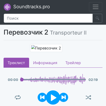
Soundtracks.pro
🔍
Перевозчик 2
Transporteur II
Треклист
Информация
Трейлер
00
:
00
02
:
19