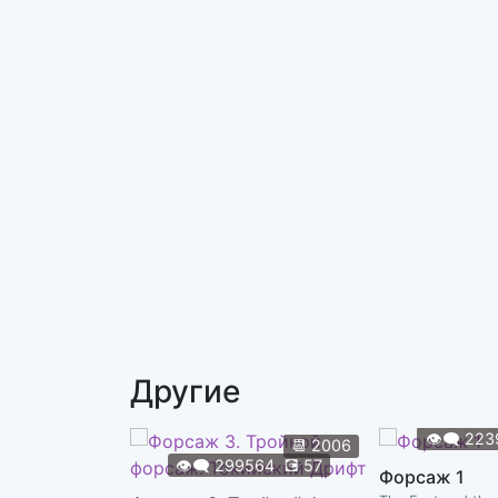
Другие
👁️‍🗨️
223
📆
2006
👁️‍🗨️
299564
💽
57
Форсаж 1