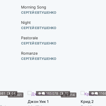
Morning Song
СЕРГЕЙ ЕВТУШЕНКО
Night
СЕРГЕЙ ЕВТУШЕНКО
Pastorale
СЕРГЕЙ ЕВТУШЕНКО
Romanze
СЕРГЕЙ ЕВТУШЕНКО
Secrets
СЕРГЕЙ ЕВТУШЕНКО
The Betrayal
СЕРГЕЙ ЕВТУШЕНКО
981
💽
64
👁️‍🗨️
165078
💽
70
👁️‍🗨️
116
📆
2001
📆
2014
The Journey
Джон Уик 1
Крид 2
СЕРГЕЙ ЕВТУШЕНКО