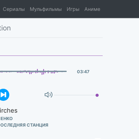
Сериалы
Мульфильмы
Игры
Аниме
tion
03
:
47
irches
ШЕНКО
ПОСЛЕДНЯЯ СТАНЦИЯ