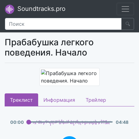
Soundtracks.pro
🔍
Прабабушка легкого
поведения. Начало
Треклист
Информация
Трейлер
00
:
00
04
:
48