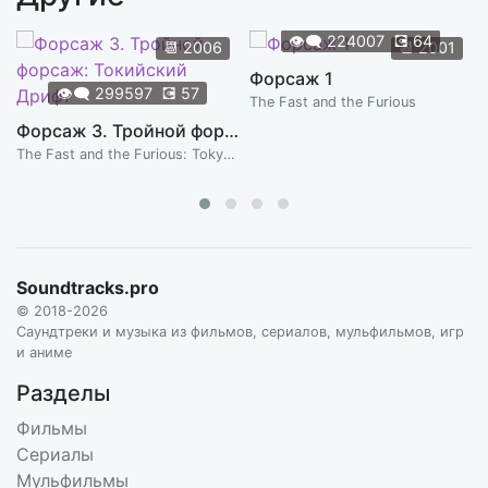
👁️‍🗨️
224007
💽
64
📆
2006
📆
2001
Форсаж 1
👁️‍🗨️
299597
💽
57
The Fast and the Furious
Форсаж 3. Тройной форсаж: Токийский Дрифт
The Fast and the Furious: Tokyo Drift
Soundtracks.pro
© 2018-2026
Саундтреки и музыка из фильмов, сериалов, мульфильмов, игр
и аниме
Разделы
Фильмы
Сериалы
Мульфильмы