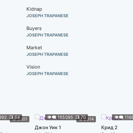
Kidnap
JOSEPH TRAPANESE
Buyers
JOSEPH TRAPANESE
Market
JOSEPH TRAPANESE
Vision
JOSEPH TRAPANESE
Cuello
JOSEPH TRAPANESE
Cat
JOSEPH TRAPANESE
992
💽
64
👁️‍🗨️
165095
💽
70
👁️‍🗨️
116
📆
2001
📆
2014
Flashback
Джон Уик 1
Крид 2
JOSEPH TRAPANESE