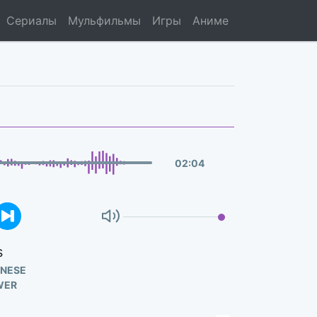
Сериалы
Мульфильмы
Игры
Аниме
02
:
04
s
ANESE
WER