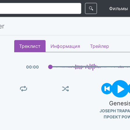
🔍
Фильмы
er
Треклист
Информация
Трейлер
00
:
00
Genesi
JOSEPH TRAP
ПРОЕКТ PO