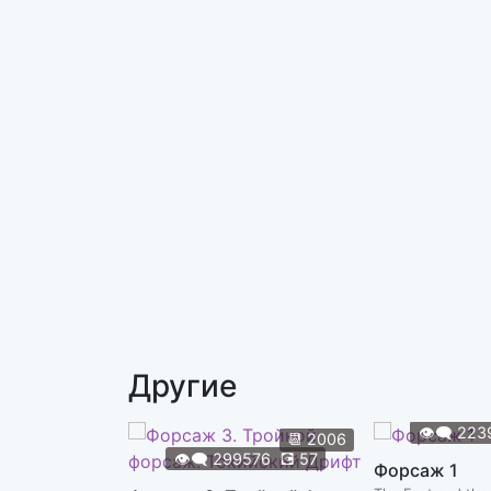
Другие
👁️‍🗨️
223
📆
2006
👁️‍🗨️
299576
💽
57
Форсаж 1