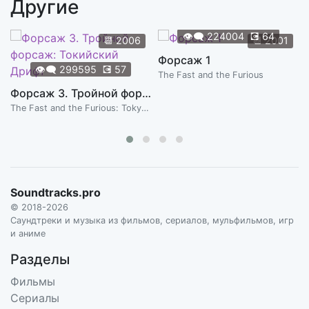
Другие
Засада
2:30
GUY FARLEY
👁️‍🗨️
224004
💽
64
📆
2006
📆
2001
Пробуждение
Форсаж 1
1:11
👁️‍🗨️
299595
💽
57
GUY FARLEY
The Fast and the Furious
Форсаж 3. Тройной форсаж: Токийский Дрифт
Бродяги с Ледяной Ярмарки
3:45
The Fast and the Furious: Tokyo Drift
GUY FARLEY
Золотая Клетка
2:16
GUY FARLEY
Исскуство Воровства
Soundtracks.pro
2:13
GUY FARLEY
© 2018-2026
Саундтреки и музыка из фильмов, сериалов, мульфильмов, игр
Мисс Джексон
и аниме
2:16
GUY FARLEY
Разделы
Секреты и Серьги
Фильмы
3:45
GUY FARLEY
Сериалы