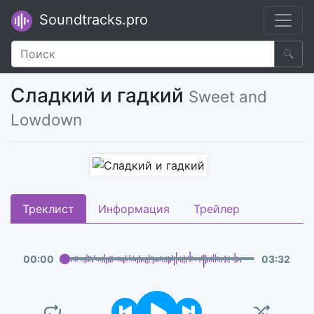
Soundtracks.pro
🔍
Сладкий и гадкий
Sweet and
Lowdown
Треклист
Информация
Трейлер
00
:
00
03
:
32