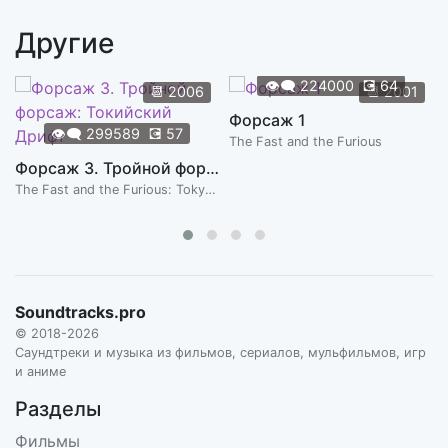
H.ALDEN, B.STRIPLING, K.PEPLO
Другие
It Don't Mean a Thing (If It Ain't Got That Swing)
7:26
H.ALDEN, B.STRIPLING, K.PEPLO
👁️‍🗨️
224000
💽
64
📆
2006
📆
2001
Old Fashioned Love
Форсаж 1
7:27
👁️‍🗨️
299589
💽
57
H.ALDEN, B.STRIPLING, K.PEPLO
The Fast and the Furious
Форсаж 3. Тройной форсаж: Токийский Дрифт
Viper Mad
3:07
The Fast and the Furious: Tokyo Drift
NOBLE SISSLE'S SWINGSTERS
Soundtracks.pro
© 2018-2026
Саундтреки и музыка из фильмов, сериалов, мульфильмов, игр
и аниме
Разделы
Фильмы