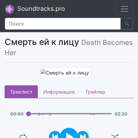
Soundtracks.pro
🔍
Смерть ей к лицу
Death Becomes
Her
Треклист
Информация
Трейлер
00
:
00
02
:
20