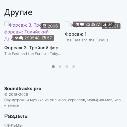
ALAN SILVESTRI
Другие
Me
2:56
ALAN SILVESTRI
👁️‍🗨️
223977
💽
64
📆
2006
📆
2001
Now, A Warning
Форсаж 1
0:51
👁️‍🗨️
299548
💽
57
ALAN SILVESTRI
The Fast and the Furious
Форсаж 3. Тройной форсаж: Токийский Дрифт
Sempre Viva
1:50
The Fast and the Furious: Tokyo Drift
ALAN SILVESTRI
Woman on the Verge
1:04
ALAN SILVESTRI
Soundtracks.pro
© 2018-2026
Саундтреки и музыка из фильмов, сериалов, мульфильмов, игр
и аниме
Разделы
Фильмы