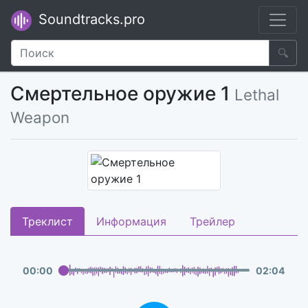
Soundtracks.pro
🔍
Смертельное оружие 1
Lethal
Weapon
Треклист
Информация
Трейлер
00
:
00
02
:
04