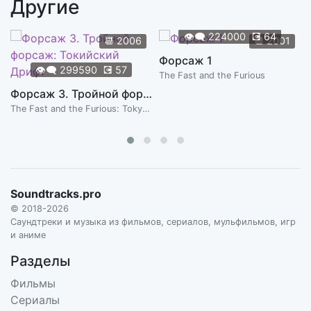
Другие
Pakki Yaariyaan
3:00
SUNIDHI CHAUHAN & SUKHWINDER SINGH
👁️‍🗨️
224000
💽
64
📆
2006
📆
2001
Форсаж 1
👁️‍🗨️
299590
💽
57
The Fast and the Furious
Форсаж 3. Тройной форсаж: Токийский Дрифт
The Fast and the Furious: Tokyo Drift
Soundtracks.pro
© 2018-2026
Саундтреки и музыка из фильмов, сериалов, мульфильмов, игр
и аниме
Разделы
Фильмы
Сериалы