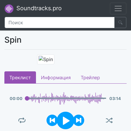
Soundtracks.pro
🔍
Spin
Треклист
Информация
Трейлер
00
:
00
03
:
14