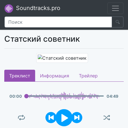
Soundtracks.pro
🔍
Статский советник
Треклист
Информация
Трейлер
00
:
00
04
:
49