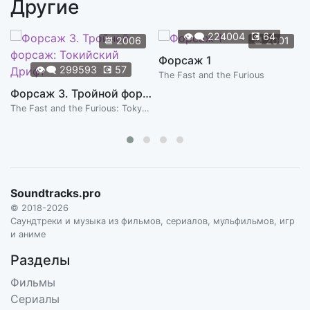
Другие
Романс (гитара)
1:58
ЭНРИ ЛОЛАШВИЛИ
👁️‍🗨️
224004
💽
64
📆
2006
📆
2001
Романс (Жоли | Пожарский)
Форсаж 1
1:58
👁️‍🗨️
299593
💽
57
ЭНРИ ЛОЛАШВИЛИ
The Fast and the Furious
Форсаж 3. Тройной форсаж: Токийский Дрифт
Романс
1:50
The Fast and the Furious: Tokyo Drift
ЭНРИ ЛОЛАШВИЛИ
Снежный городок
4:29
ЭНРИ ЛОЛАШВИЛИ
Тревога
Soundtracks.pro
4:49
ЭНРИ ЛОЛАШВИЛИ
© 2018-2026
Саундтреки и музыка из фильмов, сериалов, мульфильмов, игр
Фандорин (вариант)
и аниме
3:33
ЭНРИ ЛОЛАШВИЛИ
Разделы
Фандорин I
Фильмы
3:59
ЭНРИ ЛОЛАШВИЛИ
Сериалы