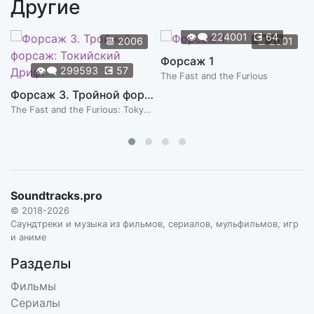
Другие
Just The Tip
1:01
PAUL WILEY
👁️‍🗨️
224001
💽
64
📆
2006
📆
2001
Candy Skull
Форсаж 1
3:04
👁️‍🗨️
299593
💽
57
PAUL WILEY
The Fast and the Furious
Форсаж 3. Тройной форсаж: Токийский Дрифт
Hallway
1:01
The Fast and the Furious: Tokyo Drift
PAUL WILEY
Pills That Kill
2:04
PAUL WILEY
Dinner Party
Soundtracks.pro
2:48
PAUL WILEY
© 2018-2026
Саундтреки и музыка из фильмов, сериалов, мульфильмов, игр
и аниме
Разделы
Фильмы
Сериалы