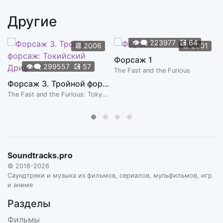
MAHUIA BRIDGMAN-COOPER
Другие
Dangerous Feelings
2:56
MAHUIA BRIDGMAN-COOPER
👁️‍🗨️
223977
💽
64
📆
2006
📆
2001
Hang On
Форсаж 1
1:56
👁️‍🗨️
299557
💽
57
MAHUIA BRIDGMAN-COOPER
The Fast and the Furious
Форсаж 3. Тройной форсаж: Токийский Дрифт
Mother&rsquo;s Milk
2:32
The Fast and the Furious: Tokyo Drift
MAHUIA BRIDGMAN-COOPER
Maude&rsquo;s Legacy
6:10
MAHUIA BRIDGMAN-COOPER
Soundtracks.pro
© 2018-2026
Саундтреки и музыка из фильмов, сериалов, мульфильмов, игр
и аниме
Разделы
Фильмы