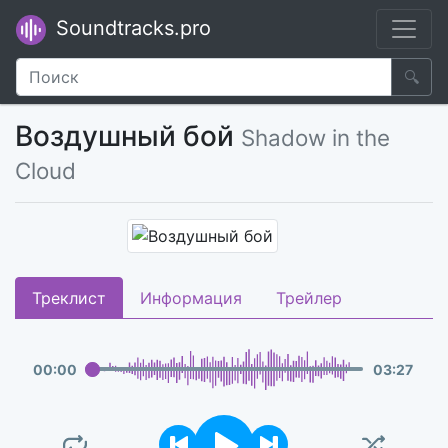
Soundtracks.pro
🔍
Воздушный бой
Shadow in the
Cloud
Треклист
Информация
Трейлер
00
:
00
03
:
27