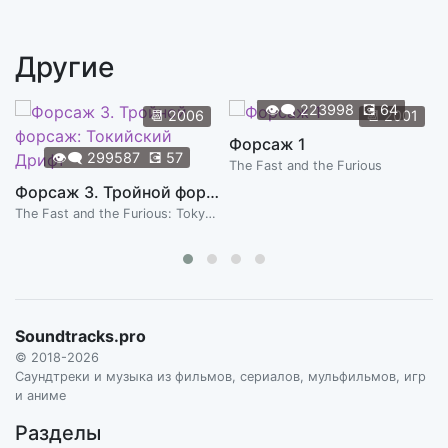
Return To Darkness
0:33
AKIRA YAMAOKA
Другие
Running Into Darkness
2:51
AKIRA YAMAOKA
👁️‍🗨️
223998
💽
64
📆
2006
📆
2001
Your Father
Форсаж 1
0:51
👁️‍🗨️
299587
💽
57
AKIRA YAMAOKA
The Fast and the Furious
Форсаж 3. Тройной форсаж: Токийский Дрифт
A Corridor Without End
1:44
The Fast and the Furious: Tokyo Drift
AKIRA YAMAOKA
The House That Breathes
2:58
AKIRA YAMAOKA
Tailing
Soundtracks.pro
2:08
AKIRA YAMAOKA
© 2018-2026
Саундтреки и музыка из фильмов, сериалов, мульфильмов, игр
The Altar
и аниме
0:54
AKIRA YAMAOKA
Разделы