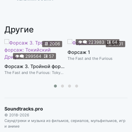
Les Brahms m'en tombent
2:22
VLADIMIR COSMA
Другие
Nai, nai, nai
2:38
VLADIMIR COSMA
👁️‍🗨️
223983
💽
64
📆
2006
📆
2001
Petite Sirba
Форсаж 1
1:04
👁️‍🗨️
299564
💽
57
VLADIMIR COSMA
The Fast and the Furious
Форсаж 3. Тройной форсаж: Токийский Дрифт
Sapato Rosa (theme principal)
2:42
The Fast and the Furious: Tokyo Drift
VLADIMIR COSMA
Sirba (Le Retour)
2:07
VLADIMIR COSMA
Soundtracks.pro
© 2018-2026
Саундтреки и музыка из фильмов, сериалов, мульфильмов, игр
и аниме