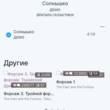
Солнышко
ДЕМО
ВРАТАРЬ ГАЛАКТИКИ
Солнышко
4:19
ДЕМО
Другие
👁️‍🗨️
223992
💽
64
📆
2006
📆
2001
Форсаж 1
👁️‍🗨️
299577
💽
57
The Fast and the Furious
Форсаж 3. Тройной форсаж: Токийский Дрифт
The Fast and the Furious: Tokyo Drift