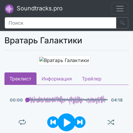
Soundtracks.pro
🔍
Вратарь Галактики
Треклист
Информация
Трейлер
00
:
00
04
:
18