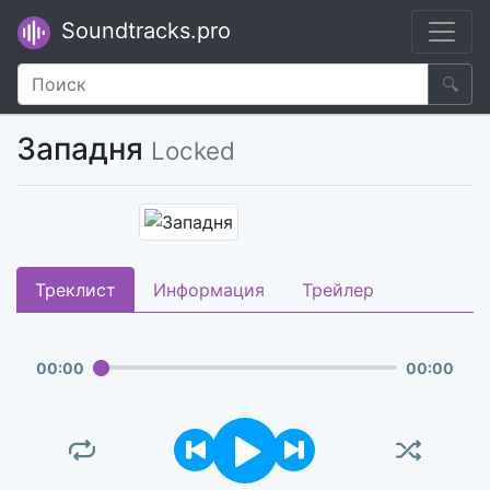
Soundtracks.pro
🔍
Западня
Locked
Треклист
Информация
Трейлер
00
:
00
00
:
00