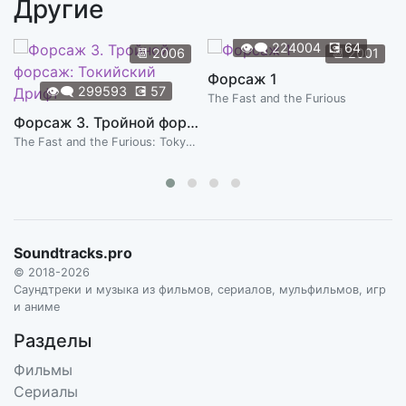
Другие
Meeting William
4:25
TIMOTHY WILLIAMS
👁️‍🗨️
224004
💽
64
📆
2006
📆
2001
Glove Box
Форсаж 1
2:27
👁️‍🗨️
299593
💽
57
TIMOTHY WILLIAMS
The Fast and the Furious
Форсаж 3. Тройной форсаж: Токийский Дрифт
Scheherazade
5:54
The Fast and the Furious: Tokyo Drift
TIMOTHY WILLIAMS
Emma Would Be Ashamed
1:07
TIMOTHY WILLIAMS
Dolus On Fire
Soundtracks.pro
2:00
TIMOTHY WILLIAMS
© 2018-2026
Саундтреки и музыка из фильмов, сериалов, мульфильмов, игр
Wait Like Everyone Else
и аниме
1:32
TIMOTHY WILLIAMS
Разделы
Фильмы
Сериалы