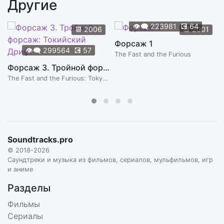
Другие
Здравствуй,мама
0:09
ФРАГМЕНТЫ ИЗ ФИЛЬМА
👁️‍🗨️
223981
💽
64
📆
2006
📆
2001
Любовь
Форсаж 1
0:22
👁️‍🗨️
299564
💽
57
ФРАГМЕНТЫ ИЗ ФИЛЬМА
The Fast and the Furious
Форсаж 3. Тройной форсаж: Токийский Дрифт
Ну, пацаны,третий
0:10
The Fast and the Furious: Tokyo Drift
ФРАГМЕНТЫ ИЗ ФИЛЬМА
Пацаны!!!
0:15
ФРАГМЕНТЫ ИЗ ФИЛЬМА
Рация
Soundtracks.pro
0:46
ФРАГМЕНТЫ ИЗ ФИЛЬМА
© 2018-2026
Саундтреки и музыка из фильмов, сериалов, мульфильмов, игр
Я самое ужасное привидение
и аниме
0:14
ФРАГМЕНТЫ ИЗ ФИЛЬМА
Разделы
Фильмы
Сериалы