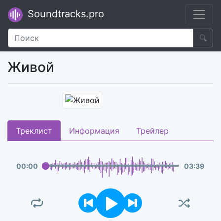
Soundtracks.pro
🔍
Живой
Треклист
Информация
Трейлер
00
:
00
03
:
39